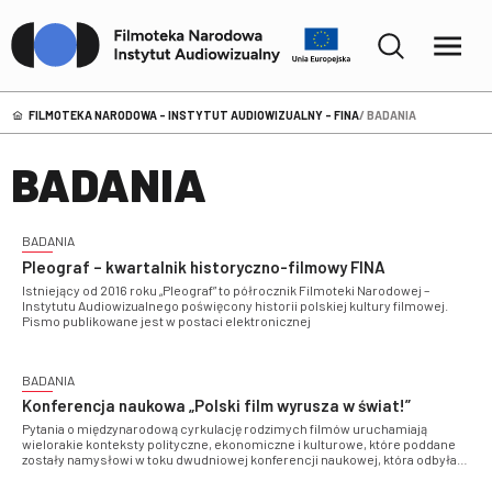
FILMOTEKA NARODOWA – INSTYTUT AUDIOWIZUALNY - FINA
BADANIA
BADANIA
BADANIA
Pleograf – kwartalnik historyczno-filmowy FINA
Istniejący od 2016 roku „Pleograf” to półrocznik Filmoteki Narodowej –
Instytutu Audiowizualnego poświęcony historii polskiej kultury filmowej.
Pismo publikowane jest w postaci elektronicznej
BADANIA
Konferencja naukowa „Polski film wyrusza w świat!”
Pytania o międzynarodową cyrkulację rodzimych filmów uruchamiają
wielorakie konteksty polityczne, ekonomiczne i kulturowe, które poddane
zostały namysłowi w toku dwudniowej konferencji naukowej, która odbyła
się w FINA w październiku 2023 roku