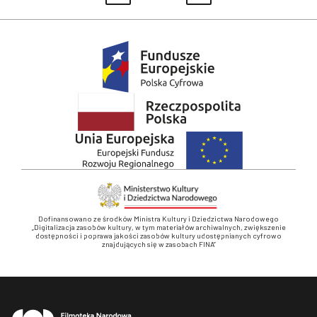
Dofinansowano ze środków Ministra Kultury i Dziedzictwa Narodowego
„Digitalizacja zasobów kultury, w tym materiałów archiwalnych, zwiększenie
dostępności i poprawa jakości zasobów kultury udostępnianych cyfrowo
znajdujących się w zasobach FINA”
Stopka