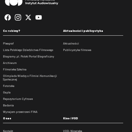
Co robimy?
Aktualności i publicystyka
Pleograf
Aktualności
Lista Polskiego Dziedzictwa Filmowego
Publicystyka filmowa
Biogramy.pl. Polski Portal Biograficzny
Archiwum
Filmoteka Szkolna
Olimpiada Wiedzy o Filmie i Komunikacji
Społecznej
Fototeka
Gapla
Repozytorium Cyfrowe
Badania
Wynajem przestrzeni FINA
O nas
Kino i VOD
Kontakt
VOD: Ninateka