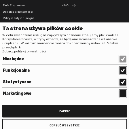
Rada Programowa
KINO: Iluzjon
Deklaracja dostępności
Polityka antykorupcyjna
BIP
Ta strona używa plików cookie
Zamówienia publiczne
W celu świadczenia usług na najwyższym poziomie stosujemy pliki cookies.
Praca w FINA
Korzystanie z naszej witryny oznacza, że będą one zamieszczane w Państwa
urządzeniu. W każdym momencie można dokonać zmiany ustawień Państwa
Regulaminy
przeglądarki
Zobacz politykę prywatności
Regulamin strony
Niezbędne
Klauzula informacyjna RODO
Regulamin użytkowania parkingu
Funkcjonalne
Regulamin użytkowania parkingu
podziemnego
Statystyczne
Standardy ochrony małoletnich
Regulamin kina Iluzjon
Marketingowe
Regulamin udziału w wydarzeniach
plenerowych na Dziedzińcu FINA
Regulamin dziedzińca
ZAPISZ
Regulamin Biblioteki
ODRZUĆ WSZYSTKIE