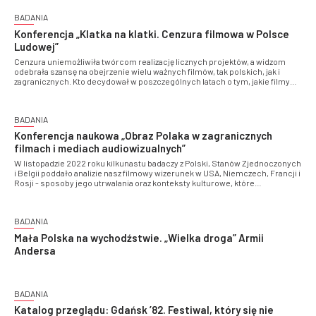
BADANIA
Konferencja „Klatka na klatki. Cenzura filmowa w Polsce
Ludowej”
Cenzura uniemożliwiła twórcom realizację licznych projektów, a widzom
odebrała szansę na obejrzenie wielu ważnych filmów, tak polskich, jak i
zagranicznych. Kto decydował w poszczególnych latach o tym, jakie filmy
mogły powstawać? Jakie kryteria decydowały o rozpowszechnianiu lub
wpływały na decyzję o jego zakazie?
BADANIA
Konferencja naukowa „Obraz Polaka w zagranicznych
filmach i mediach audiowizualnych”
W listopadzie 2022 roku kilkunastu badaczy z Polski, Stanów Zjednoczonych
i Belgii poddało analizie nasz filmowy wizerunek w USA, Niemczech, Francji i
Rosji - sposoby jego utrwalania oraz konteksty kulturowe, które
decydowały o tym, jakie wartości i postawy przypisywane są Polakom
BADANIA
Mała Polska na wychodźstwie. „Wielka droga” Armii
Andersa
BADANIA
Katalog przeglądu: Gdańsk ’82. Festiwal, który się nie