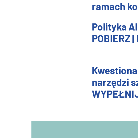
ramach kop
Polityka A
POBIERZ |
Kwestionar
narzędzi sz
WYPEŁNI