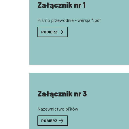
Załącznik nr 1
Pismo przewodnie – wersja *.pdf
POBIERZ
Załącznik nr 3
Nazewnictwo plików
POBIERZ