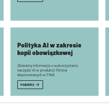
Polityka AI w zakresie
kopii obowiązkowej
Zbieramy informacje o wykorzystaniu
narzędzi AI w produkcji filmów
deponowanych w FINA
POBIERZ