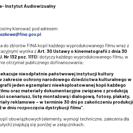
- Instytut Audiowizualny
osimy kierować pod adresem
azkowa@fina.gov.pl
.
a do zbiorów FINA kopii każdego wyprodukowanego filmu wraz z
acyjnymi wynika z
Art. 30 Ustawy o kinematografii z dnia 30
. Nr 132 poz. 1111)
i dotyczy każdego wyprodukowanego filmu, w
y nie otrzymał publicznego dofinansowania:
zekazuje nieodpłatnie państwowej instytucji kultury
w zakresie ochrony narodowego dziedzictwa kulturalnego w
grafii jeden egzemplarz nieeksploatowanej kopii każdego
lmu oraz materiały dokumentacyjne związane z produkcją
ci scenariusz, listę montażową i dialogową, fotosy, plakaty,
riały reklamowe – w terminie 30 dni po zakończeniu produkcji
ż w dniu rozpoczęcia dystrybucji filmu”.
pii obowiązkowych (elementy, wymogi techniczne, zalecenia dla
łych) znajdują się poniżej w załącznikach.