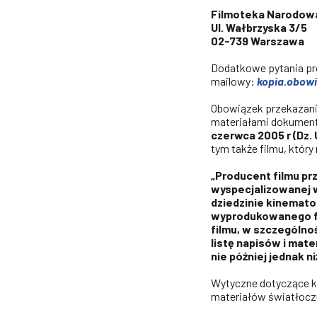
Filmoteka Narodowa
Ul. Wałbrzyska 3/5
02-739 Warszawa
Dodatkowe pytania pr
mailowy:
kopia.obowi
Obowiązek przekazani
materiałami dokument
czerwca 2005 r (Dz. U
tym także filmu, któr
„Producent filmu pr
wyspecjalizowanej 
dziedzinie kinemato
wyprodukowanego fi
filmu, w szczególnoś
listę napisów i mate
nie później jednak ni
Wytyczne dotyczące ko
materiałów światłoczu