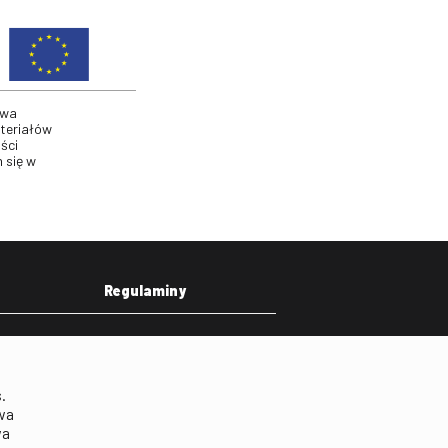
twa
ateriałów
ści
 się w
Regulaminy
eka
Regulamin strony
on
Klauzula informacyjna RODO
.
Regulamin użytkowania
wa
parkingu
wa