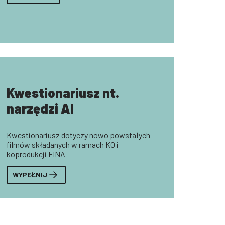
Kwestionariusz nt.
narzędzi AI
Kwestionariusz dotyczy nowo powstałych
filmów składanych w ramach KO i
koprodukcji FINA
WYPEŁNIJ