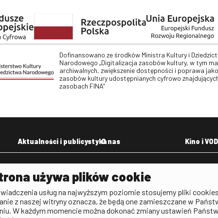
Dofinansowano ze środków Ministra Kultury i Dziedzic
Narodowego „Digitalizacja zasobów kultury, w tym m
archiwalnych, zwiększenie dostępności i poprawa jako
zasobów kultury udostępnianych cyfrowo znajdujących
zasobach FINA”
Aktualności i publicystyka
O nas
Kino i VOD
Aktualności
Kontakt
VOD: Ninat
trona używa plików cookie
zictwa
Publicystyka filmowa
Rada Programowa
KINO: Iluzj
świadczenia usług na najwyższym poziomie stosujemy pliki cookies
Deklaracja dostępności
anie z naszej witryny oznacza, że będą one zamieszczane w Państ
rtal
niu. W każdym momencie można dokonać zmiany ustawień Państ
Polityka antykorupcyjna