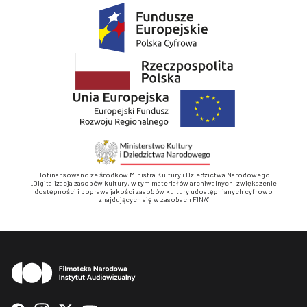
Dofinansowano ze środków Ministra Kultury i Dziedzictwa Narodowego
„Digitalizacja zasobów kultury, w tym materiałów archiwalnych, zwiększenie
dostępności i poprawa jakości zasobów kultury udostępnianych cyfrowo
znajdujących się w zasobach FINA”
Stopka