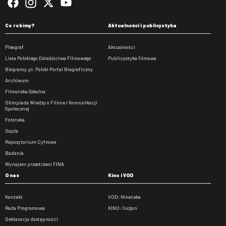
Co robimy?
Aktualności i publicystyka
Pleograf
Aktualności
Lista Polskiego Dziedzictwa Filmowego
Publicystyka filmowa
Biogramy.pl. Polski Portal Biograficzny
Archiwum
Filmoteka Szkolna
Olimpiada Wiedzy o Filmie i Komunikacji
Społecznej
Fototeka
Gapla
Repozytorium Cyfrowe
Badania
Wynajem przestrzeni FINA
O nas
Kino i VOD
Kontakt
VOD: Ninateka
Rada Programowa
KINO: Iluzjon
Deklaracja dostępności