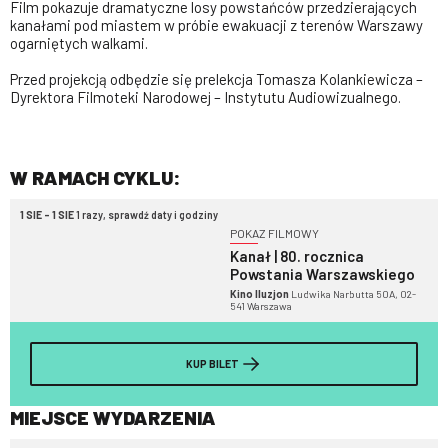
Film pokazuje dramatyczne losy powstańców przedzierających
kanałami pod miastem w próbie ewakuacji z terenów Warszawy
ogarniętych walkami.
Przed projekcją odbędzie się prelekcja Tomasza Kolankiewicza –
Dyrektora Filmoteki Narodowej – Instytutu Audiowizualnego.
W RAMACH CYKLU:
1 SIE - 1 SIE
1 razy, sprawdź daty i godziny
POKAZ FILMOWY
Kanał | 80. rocznica
Powstania Warszawskiego
Kino Iluzjon
Ludwika Narbutta 50A, 02-
541 Warszawa
KUP BILET
MIEJSCE WYDARZENIA